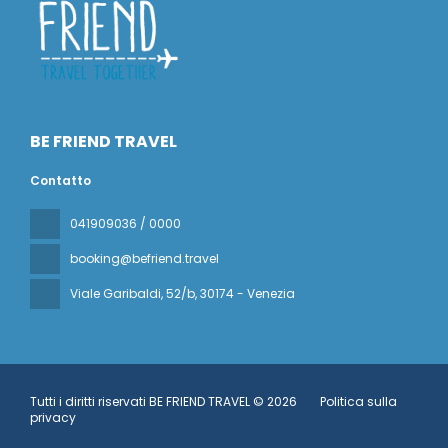
BE FRIEND TRAVEL
Contatto
041909036 / 0000
booking@befriend.travel
Viale Garibaldi, 52/b
, 30174 - Venezia
Tutti i diritti riservati BE FRIEND TRAVEL © 2026
Politica sulla
privacy