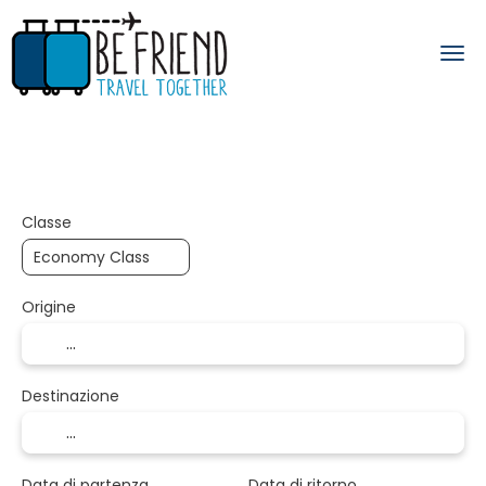
Trasporto + Soggiorno
Solo Soggiorno
+
Classe
Origine
Destinazione
Data di partenza
Data di ritorno