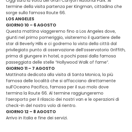
Oggi sarà la volta del Gran Canyon National Park. Al
termine della visita partenza per Kingman, cittadina che
sorge sulla famosa Route 66.
LOS ANGELES
GIORNO 10 – 6 AGOSTO
Questa mattina viaggeremo fino a Los Angeles dove,
giunti nel primo pomeriggio, visiteremo il quartiere delle
star di Beverly Hills e ci godremo la vista della città dal
privilegiato punto di osservazione dell’osservatorio Griffith,
prima di giungere in hotel, a pochi passi dalla famosa
passeggiata delle stelle “Hollywood Walk of fame”.
GIORNO 11 – 7 AGOSTO
Mattinata dedicata alla visita di Santa Monica, la più
famosa delle località che si affacciano direttamente
sull’Oceano Pacifico, famosa per il suo molo dove
termina la Route 66. Al termine raggiungeremo
l’aeroporto per il rilascio dei nostri van e le operazioni di
check-in del nostro volo di rientro.
GIORNO 12 – 8 AGOSTO
Arrivo in Italia e fine dei servizi.